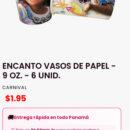
ENCANTO VASOS DE PAPEL -
9 OZ. - 6 UNID.
PROVEEDOR
CARNIVAL
$1.95
Precio
Precio
Precio
habitual
de
habitual
🚚
venta
Entrega rápida en todo Panamá
⏰ Pide en
0h 50min 1s
para recibirlo mañana