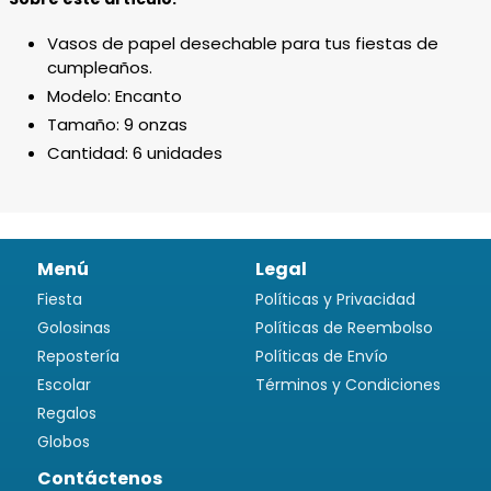
producto
a
Vasos de papel desechable para tus fiestas de
tu
cumpleaños.
carrito
Modelo: Encanto
de
Tamaño: 9 onzas
compra
Cantidad: 6 unidades
Menú
Legal
Fiesta
Políticas y Privacidad
Golosinas
Políticas de Reembolso
Repostería
Políticas de Envío
Escolar
Términos y Condiciones
Regalos
Globos
Contáctenos