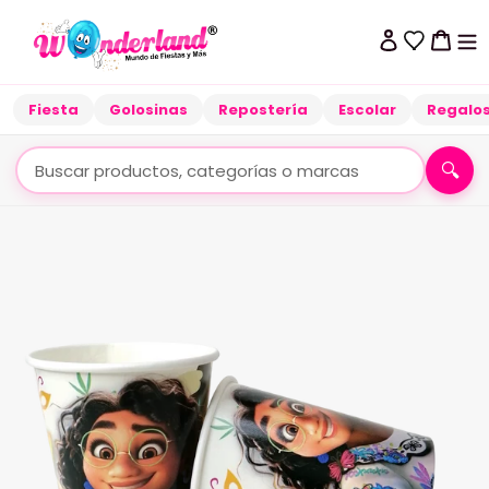
Ir
directamente
Ingresar
Carrit
al
contenido
Fiesta
Golosinas
Repostería
Escolar
Regalo
🔍